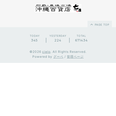
PAGE TOP
TODAY
YESTERDAY
TOTAL
345
224
671434
©2026
cielo
. All Rights Reserved.
Powered by
グーペ
/
管理ページ