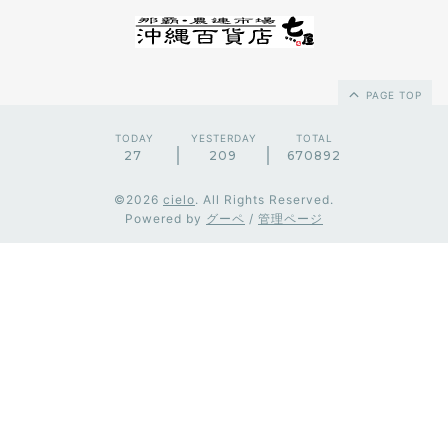
PAGE TOP
TODAY
YESTERDAY
TOTAL
27
209
670892
©2026
cielo
. All Rights Reserved.
Powered by
グーペ
/
管理ページ