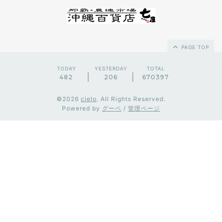
PAGE TOP
TODAY
YESTERDAY
TOTAL
482
206
670397
©2026
cielo
. All Rights Reserved.
Powered by
グーペ
/
管理ページ