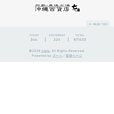
PAGE TOP
TODAY
YESTERDAY
TOTAL
344
224
671433
©2026
cielo
. All Rights Reserved.
Powered by
グーペ
/
管理ページ