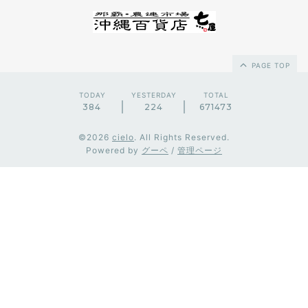
PAGE TOP
TODAY
YESTERDAY
TOTAL
384
224
671473
©2026
cielo
. All Rights Reserved.
Powered by
グーペ
/
管理ページ