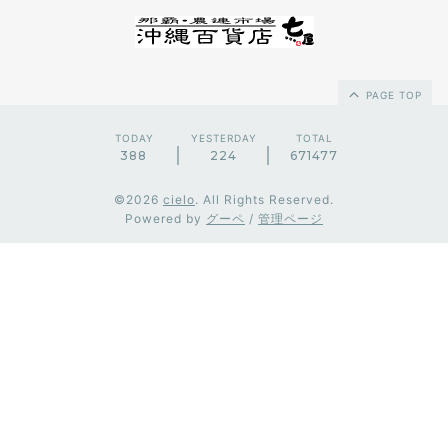
PAGE TOP
TODAY
YESTERDAY
TOTAL
388
224
671477
©2026
cielo
. All Rights Reserved.
Powered by
グーペ
/
管理ページ