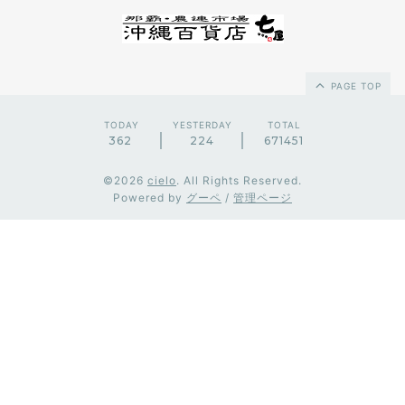
PAGE TOP
TODAY
YESTERDAY
TOTAL
362
224
671451
©2026
cielo
. All Rights Reserved.
Powered by
グーペ
/
管理ページ