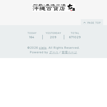
PAGE TOP
TODAY
YESTERDAY
TOTAL
164
209
671029
©2026
cielo
. All Rights Reserved.
Powered by
グーペ
/
管理ページ