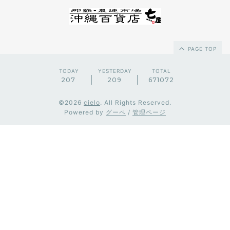
PAGE TOP
TODAY
YESTERDAY
TOTAL
207
209
671072
©2026
cielo
. All Rights Reserved.
Powered by
グーペ
/
管理ページ