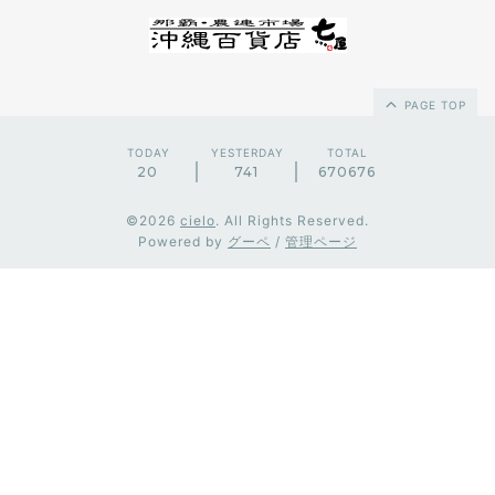
PAGE TOP
TODAY
YESTERDAY
TOTAL
20
741
670676
©2026
cielo
. All Rights Reserved.
Powered by
グーペ
/
管理ページ