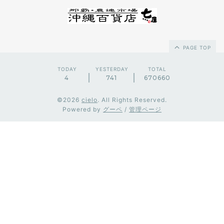
PAGE TOP
TODAY
YESTERDAY
TOTAL
4
741
670660
©2026
cielo
. All Rights Reserved.
Powered by
グーペ
/
管理ページ