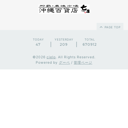
PAGE TOP
TODAY
YESTERDAY
TOTAL
47
209
670912
©2026
cielo
. All Rights Reserved.
Powered by
グーペ
/
管理ページ