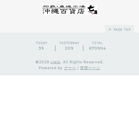
PAGE TOP
TODAY
YESTERDAY
TOTAL
39
209
670904
©2026
cielo
. All Rights Reserved.
Powered by
グーペ
/
管理ページ