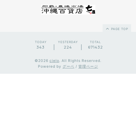
PAGE TOP
TODAY
YESTERDAY
TOTAL
343
224
671432
©2026
cielo
. All Rights Reserved.
Powered by
グーペ
/
管理ページ