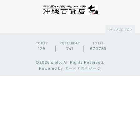
PAGE TOP
TODAY
YESTERDAY
TOTAL
129
741
670785
©2026
cielo
. All Rights Reserved.
Powered by
グーペ
/
管理ページ