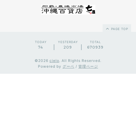
PAGE TOP
TODAY
YESTERDAY
TOTAL
74
209
670939
©2026
cielo
. All Rights Reserved.
Powered by
グーペ
/
管理ページ