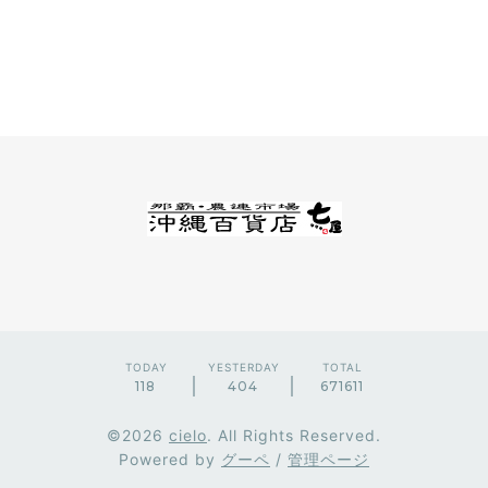
TODAY
YESTERDAY
TOTAL
118
404
671611
©2026
cielo
. All Rights Reserved.
Powered by
グーペ
/
管理ページ