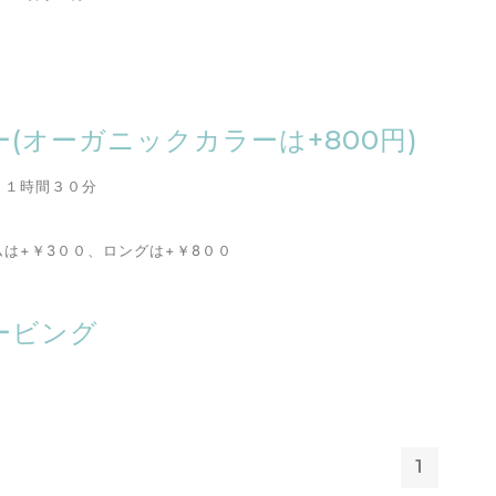
ー(オーガニックカラーは+800円)
：１時間３０分
ムは+￥3００、
ロングは+￥8００
ービング
1