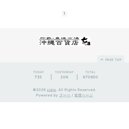
1
PAGE TOP
TODAY
YESTERDAY
TOTAL
735
206
670650
©2026
cielo
. All Rights Reserved.
Powered by
グーペ
/
管理ページ