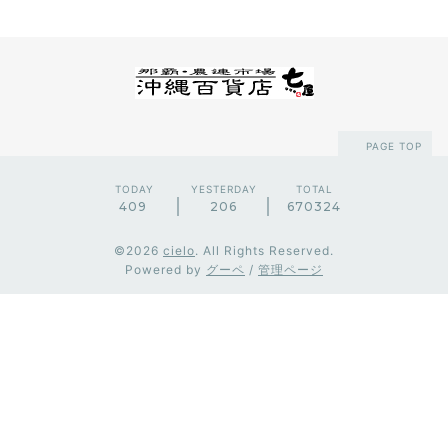
PAGE TOP
TODAY
YESTERDAY
TOTAL
409
206
670324
©2026
cielo
. All Rights Reserved.
Powered by
グーペ
/
管理ページ