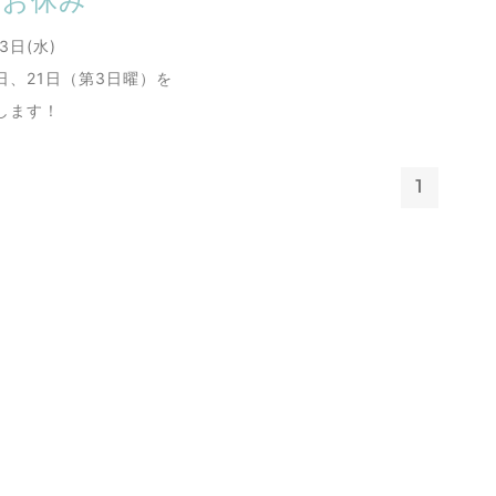
のお休み
3日(水)
日、21日（第3日曜）を
します！
1